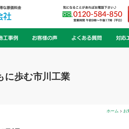
もに歩む市川工業
ホーム
>
お