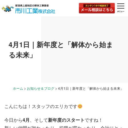
togg
navi
4月1日｜新年度と「解体から始ま
る未来」
ホーム
>
お知らせ＆ブログ
>
4月1日｜新年度と「解体から始まる未来」
こんにちは！スタッフのエリカです
今日から
4月
、そして
新年度のスタート
ですね！
新しい仲間が加わったり、役職が変わったり、会社にとっ