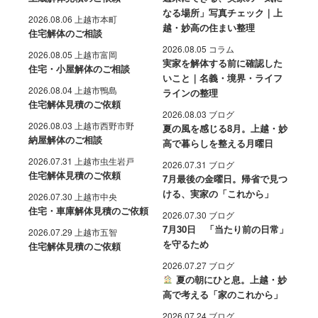
なる場所」写真チェック｜上
2026.08.06 上越市本町
越・妙高の住まい整理
住宅解体のご相談
2026.08.05 コラム
2026.08.05 上越市富岡
実家を解体する前に確認した
住宅・小屋解体のご相談
いこと｜名義・境界・ライフ
2026.08.04 上越市鴨島
ラインの整理
住宅解体見積のご依頼
2026.08.03 ブログ
2026.08.03 上越市西野市野
夏の風を感じる8月。上越・妙
納屋解体のご相談
高で暮らしを整える月曜日
2026.07.31 上越市虫生岩戸
2026.07.31 ブログ
住宅解体見積のご依頼
7月最後の金曜日。帰省で見つ
ける、実家の「これから」
2026.07.30 上越市中央
住宅・車庫解体見積のご依頼
2026.07.30 ブログ
7月30日 「当たり前の日常」
2026.07.29 上越市五智
を守るため
住宅解体見積のご依頼
2026.07.27 ブログ
夏の朝にひと息。上越・妙
高で考える「家のこれから」
2026.07.24 ブログ