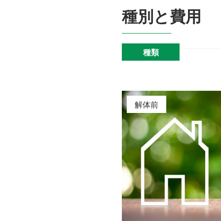
種別と費用
種類
解体前