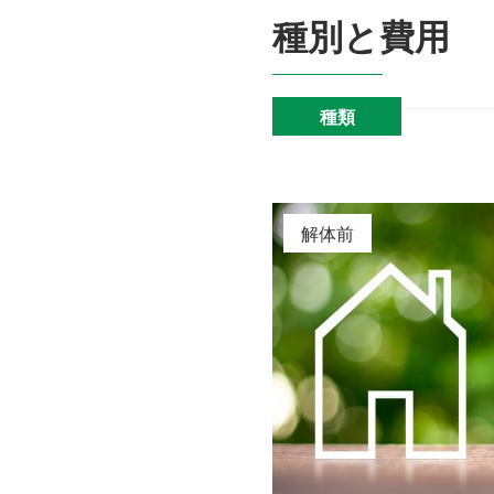
種別と費用
種類
解体前