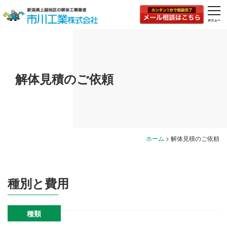
togg
navi
解体見積のご依頼
ホーム
>
解体見積のご依頼
種別と費用
種類