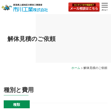
togg
navi
解体見積のご依頼
ホーム
>
解体見積のご依頼
種別と費用
種類