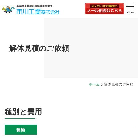
togg
navi
解体見積のご依頼
ホーム
>
解体見積のご依頼
種別と費用
種類