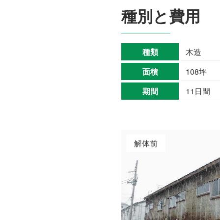
種別と費用
種類
木造
面積
108坪
期間
11日間
解体前