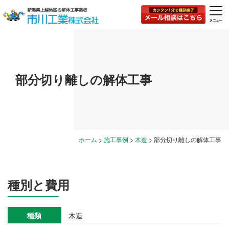
togg
navi
部分切り離しの解体工事
ホーム
>
施工事例
>
木造
>
部分切り離しの解体工事
種別と費用
種類
木造