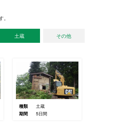
す。
土蔵
その他
種類
土蔵
期間
5日間