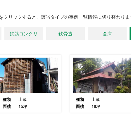
をクリックすると、該当タイプの事例一覧情報に切り替わりま
鉄筋コンクリ
鉄骨造
倉庫
種類
土蔵
種類
土蔵
面積
15坪
面積
18坪